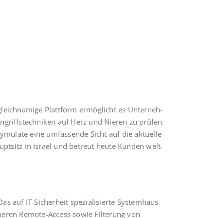
e gleich­na­mi­ge Platt­form ermög­licht es Unter­neh­
 Angriffs­tech­ni­ken auf Herz und Nie­ren zu prü­fen.
mu­la­te eine umfas­sen­de Sicht auf die aktu­el­le
upt­sitz in Isra­el und betreut heu­te Kun­den welt­
uf IT-Sicher­heit spe­zia­li­sier­te Sys­tem­haus
siche­ren Remo­te-Access sowie Fil­te­rung von