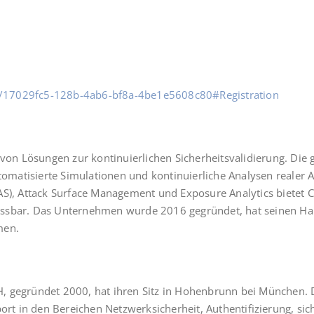
nar/17029fc5-128b-4ab6-bf8a-4be1e5608c80#Registration
von Lösun­gen zur kon­ti­nu­ier­li­chen Sicher­heits­va­li­die­rung. Di
­ti­sier­te Simu­la­tio­nen und kon­ti­nu­ier­li­che Ana­ly­sen rea­ler
S), Attack Sur­face Manage­ment und Expo­sure Ana­ly­tics bie­tet Cy
nd mess­bar. Das Unter­neh­men wur­de 2016 gegrün­det, hat sei­nen Ha
men.
 gegrün­det 2000, hat ihren Sitz in Hohen­brunn bei Mün­chen. Das a
p­port in den Berei­chen Netz­werk­si­cher­heit, Authen­ti­fi­zie­rung, 