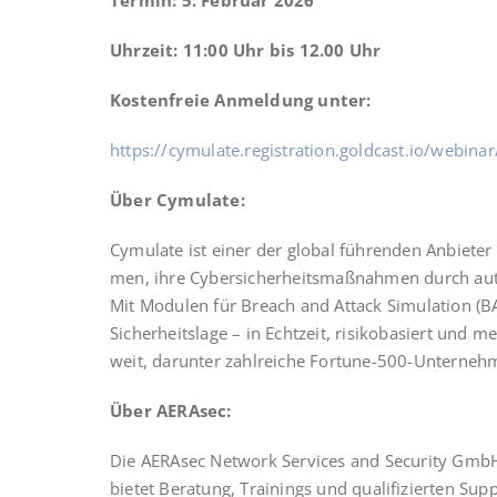
Ter­min: 5. Febru­ar 2026
Uhr­zeit: 11:00 Uhr bis 12.00 Uhr
Kos­ten­freie Anmel­dung unter:
https://cymulate.registration.goldcast.io/webi
Über Cymu­la­te:
Cymu­la­te ist einer der glo­bal füh­ren­den Anbie­ter 
men, ihre Cyber­si­cher­heits­maß­nah­men durch auto­ma
Mit Modu­len für Breach and Attack Simu­la­ti­on (BA
Sicher­heits­la­ge – in Echt­zeit, risi­ko­ba­siert u
weit, dar­un­ter zahl­rei­che Fortune-500-Unterneh
Über AER­Asec:
Die AER­Asec Net­work Ser­vices and Secu­ri­ty GmbH,
bie­tet Bera­tung, Trai­nings und qua­li­fi­zier­ten Su