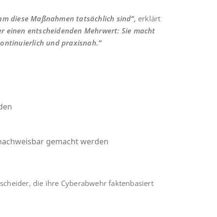
am die­se Maß­nah­men tat­säch­lich sind“,
erklärt
hier einen ent­schei­den­den Mehr­wert: Sie macht
on­ti­nu­ier­lich und praxisnah.“
rden
e nach­weis­bar gemacht werden
t­schei­der, die ihre Cyber­ab­wehr fak­ten­ba­siert