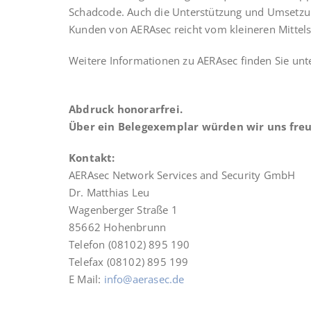
Schad­code. Auch die Unter­stüt­zung und Umset­zun
Kun­den von AER­Asec reicht vom klei­ne­ren Mit­tel­
Wei­te­re Infor­ma­tio­nen zu AER­Asec fin­den Sie un
Abdruck hono­rar­frei.
Über ein Beleg­ex­em­plar wür­den wir uns fre
Kon­takt:
AER­Asec Net­work Ser­vices and Secu­ri­ty GmbH
Dr. Mat­thi­as Leu
Wagen­ber­ger Stra­ße 1
85662 Hohen­brunn
Tele­fon (08102) 895 190
Tele­fax (08102) 895 199
E Mail:
info@aerasec.de