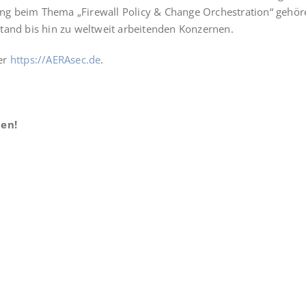
g beim The­ma „Fire­wall Poli­cy & Chan­ge Orchestra­ti­on“ gehö­
stand bis hin zu welt­weit arbei­ten­den Konzernen.
ter
https://AERAsec.de
.
uen!