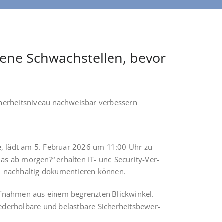
gene Schwachstellen, bevor
icher­heits­ni­veau nach­weis­bar verbessern
te, lädt am 5. Febru­ar 2026 um 11:00 Uhr zu
das ab mor­gen?“ erhal­ten IT- und Secu­ri­ty-Ver­
und nach­hal­tig doku­men­tie­ren können.
uf­nah­men aus einem begrenz­ten Blick­win­kel.
der­hol­ba­re und belast­ba­re Sicher­heits­be­wer­