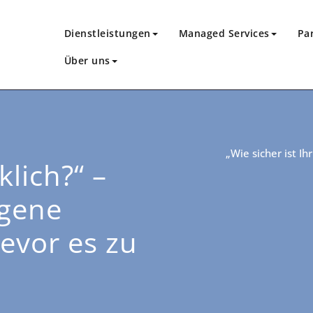
Dienstleistungen
Managed Services
Pa
Über uns
„Wie sicher ist I
lich?“ –
rgene
evor es zu