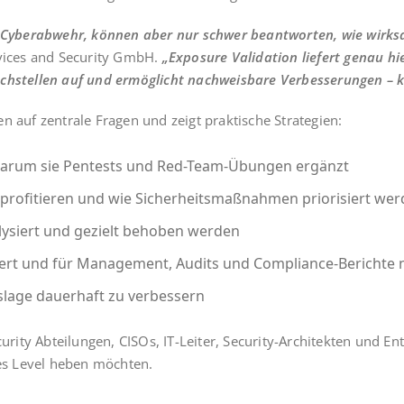
re Cyber­ab­wehr, kön­nen aber nur schwer beant­wor­ten, wie wirk­s
ices and Secu­ri­ty GmbH.
„Expo­sure Vali­da­ti­on lie­fert genau 
h­stel­len auf und ermög­licht nach­weis­ba­re Ver­bes­se­run­gen – k
ten auf zen­tra­le Fra­gen und zeigt prak­ti­sche Strategien:
nd war­um sie Pen­tests und Red-Team-Übun­gen ergänzt
ro­fi­tie­ren und wie Sicher­heits­maß­nah­men prio­ri­siert we
a­ly­siert und gezielt beho­ben werden
­tiert und für Manage­ment, Audits und Com­pli­ance-Berich­t
s­la­ge dau­er­haft zu verbessern
­ri­ty Abtei­lun­gen, CIS­Os, IT-Lei­ter, Secu­ri­ty-Archi­tek­ten und En
eu­es Level heben möchten.