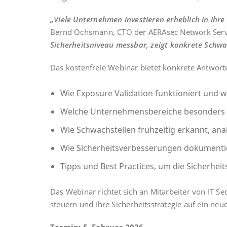
„Vie­le Unter­neh­men inves­tie­ren erheb­lich in ih
Bernd Ochs­mann, CTO der AER­Asec Net­work Ser­v
Sicher­heits­ni­veau mess­bar, zeigt kon­kre­te Schwac
Das kos­ten­freie Web­i­nar bie­tet kon­kre­te Ant­wor­
Wie Expo­sure Vali­da­ti­on funk­tio­niert u
Wel­che Unter­neh­mens­be­rei­che beson­ders p
Wie Schwach­stel­len früh­zei­tig erkannt, an
Wie Sicher­heits­ver­bes­se­run­gen doku­men
Tipps und Best Prac­ti­ces, um die Sicher­heit
Das Web­i­nar rich­tet sich an Mit­ar­bei­ter von IT Secu
steu­ern und ihre Sicher­heits­stra­te­gie auf ein n