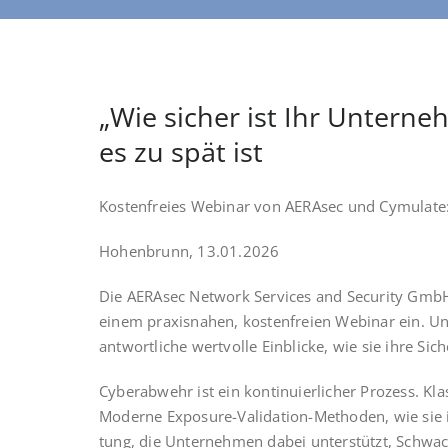
„Wie sicher ist Ihr Unterne
es zu spät ist
Kos­ten­frei­es Web­i­nar von AER­Asec und Cymu­la­te:
Hohen­brunn, 13.01.2026
Die AER­Asec Net­work Ser­vices and Secu­ri­ty Gm
einem pra­xis­na­hen, kos­ten­frei­en Web­i­nar ein. 
ant­wort­li­che wert­vol­le Ein­bli­cke, wie sie ihre S
Cyber­ab­wehr ist ein kon­ti­nu­ier­li­cher Pro­zess
Moder­ne Expo­sure-Vali­da­ti­on-Metho­den, wie sie im
tung, die Unter­neh­men dabei unter­stützt, Schwach