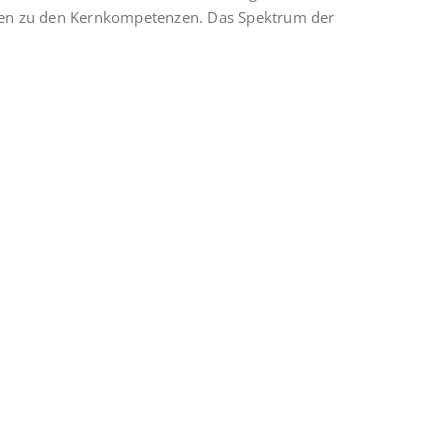
ren zu den Kern­kom­pe­ten­zen. Das Spek­trum der