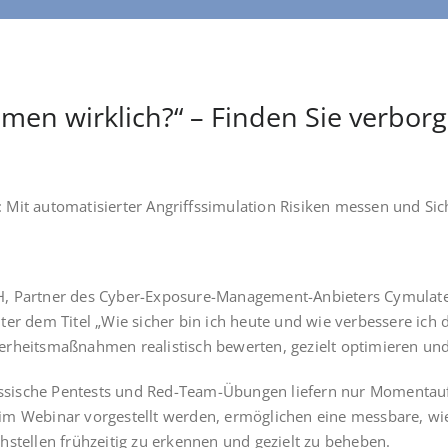
hmen wirklich?“ – Finden Sie verbor
 Mit auto­ma­ti­sier­ter Angriffs­si­mu­la­ti­on Risi­ken mes­sen und S
bH, Part­ner des Cyber-Expo­sure-Manage­ment-Anbie­ters Cymu­la­
Unter dem Titel „Wie sicher bin ich heu­te und wie ver­bes­se­re ich 
icher­heits­maß­nah­men rea­lis­tisch bewer­ten, gezielt opti­mie­ren 
. Klas­si­sche Pen­tests und Red-Team-Übun­gen lie­fern nur Moment­a
 Web­i­nar vor­ge­stellt wer­den, ermög­li­chen eine mess­ba­re, wie­
­stel­len früh­zei­tig zu erken­nen und gezielt zu beheben.