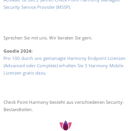
Secu­ri­ty Ser­vice Pro­vi­der (MSSP).
—
Spre­chen Sie mit uns. Wir bera­ten Sie gern.
Goo­die 2024:
Pro 100 durch uns gema­nag­te Harm­o­ny End­point Lizen­zen
(Advan­ced oder Com­ple­te) erhal­ten Sie 5 Harm­o­ny Mobi­le
Lizen­zen gra­tis dazu.
—
Check Point Harm­o­ny besteht aus ver­schie­de­nen Security-
Bestandteilen.