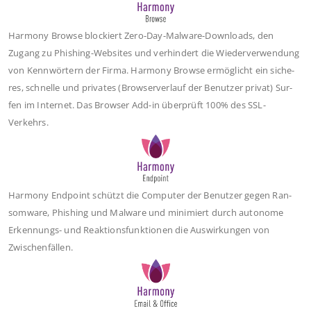
Harm­o­ny Brow­se blo­ckiert Zero-Day-Mal­wa­re-Down­loads, den
Zugang zu Phis­hing-Web­sites und ver­hin­dert die Wie­der­ver­wen­dung
von Kenn­wör­tern der Fir­ma. Harm­o­ny Brow­se ermög­licht ein siche­
res, schnel­le und pri­va­tes (Brow­ser­ver­lauf der Benut­zer pri­vat) Sur­
fen im Inter­net. Das Brow­ser Add-in über­prüft 100% des SSL-
Verkehrs.
Harm­o­ny End­point schützt die Com­pu­ter der Benut­zer gegen Ran­
som­wa­re, Phis­hing und Mal­wa­re und mini­miert durch auto­no­me
Erken­nungs- und Reak­ti­ons­funk­tio­nen die Aus­wir­kun­gen von
Zwischenfällen.