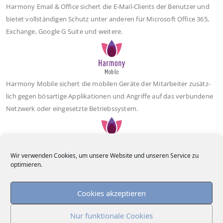
Harm­o­ny Email & Office sichert die E‑Mail-Cli­ents der Benut­zer und
bie­tet voll­stän­di­gen Schutz unter ande­ren für Micro­soft Office 365,
Exch­an­ge, Goog­le G Suite und weitere.
Harm­o­ny Mobi­le sichert die mobi­len Gerä­te der Mit­ar­bei­ter zusätz­
lich gegen bös­ar­ti­ge Appli­ka­tio­nen und Angrif­fe auf das ver­bun­de­ne
Netz­werk oder ein­ge­setz­te Betriebssystem.
Wir verwenden Cookies, um unsere Website und unseren Service zu
Harm­o­ny Con­nect ver­bin­det jeden Benut­zer oder jede Nie­der­las­sung
optimieren.
sicher mit jeder Res­sour­ce und unter­stützt Cli­ent­less Zero Trust Net­
work Access von jedem Browser.
Cookies akzeptieren
Nur funktionale Cookies