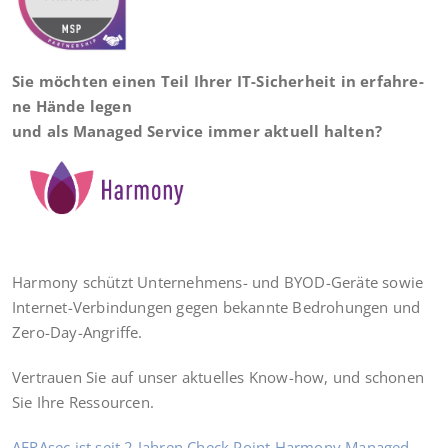
Sie möch­ten einen Teil Ihrer IT-Sicher­heit in erfah­re­
ne Hän­de legen
und als Mana­ged Ser­vice immer aktu­ell
hal­ten?
Harm­o­ny schützt Unter­neh­mens- und BYOD-Gerä­te sowie
Inter­net-Ver­bin­dun­gen gegen bekann­te Bedro­hun­gen und
Zero-Day-Angriffe.
Ver­trau­en Sie auf unser aktu­el­les Know-how, und scho­nen
Sie Ihre Ressourcen.
AER­Asec ist seit 2 Jah­ren Check Point Harm­o­ny Mana­ged