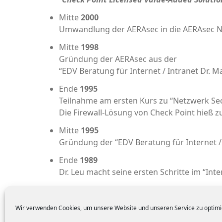
Mit­te
2000
Umwand­lung der AER­Asec in die AER­Asec N
Mit­te
1998
Grün­dung der AER­Asec aus der
“EDV Bera­tung für Inter­net / Intra­net Dr. M
Ende
1995
Teil­nah­me am ers­ten Kurs zu “Netz­werk Se
Die Fire­wall-Lösung von Check Point hieß zu 
Mit­te
1995
Grün­dung der “EDV Bera­tung für Inter­net / 
Ende
1989
Dr. Leu macht sei­ne ers­ten Schrit­te im “In
Wir verwenden Cookies, um unsere Website und unseren Service zu optimi