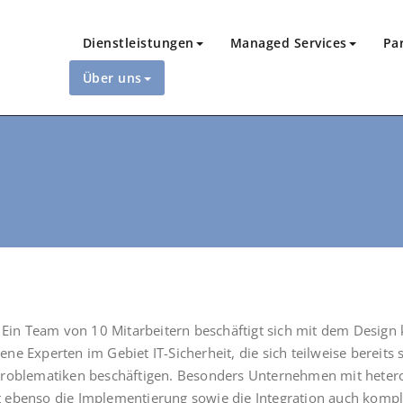
Dienstleistungen
Managed Services
Pa
Über uns
. Ein Team von 10 Mit­ar­bei­tern beschäf­tigt sich mit dem Design 
e­ne Exper­ten im Gebiet IT-Sicher­heit, die sich teil­wei­se bereit
pro­ble­ma­ti­ken beschäf­ti­gen. Beson­ders Unter­neh­men mit hete­r
eben­so die Imple­men­tie­rung sowie die Inte­gra­ti­on auch kom­p