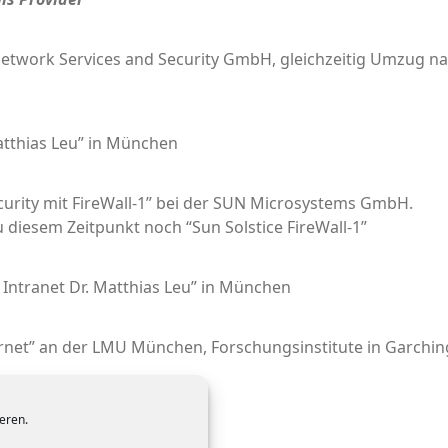
et­work Ser­vices and Secu­ri­ty GmbH, gleich­zei­tig Umzug
at­thi­as Leu” in München
cu­ri­ty mit FireWall‑1” bei der SUN Micro­sys­tems GmbH.
die­sem Zeit­punkt noch “Sun Sol­sti­ce FireWall‑1”
Intra­net Dr. Mat­thi­as Leu” in München
ter­net” an der LMU Mün­chen, For­schungs­in­sti­tu­te in Gar­c
eren.