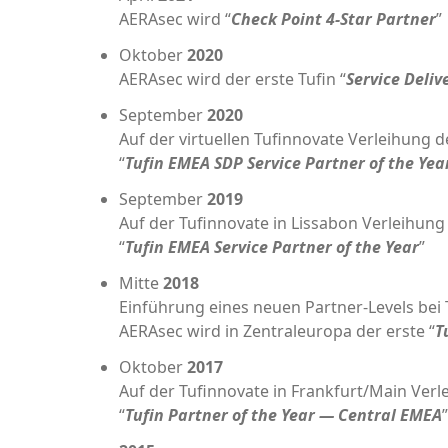
AER­Asec wird “
Check Point 4‑Star Part­ner
”
Okto­ber
2020
AER­Asec wird der ers­te Tufin “
Ser­vice Deli­
Sep­tem­ber
2020
Auf der vir­tu­el­len Tufin­no­va­te Ver­lei­hun
“
Tufin EMEA SDP Ser­vice Part­ner of the Yea
Sep­tem­ber
2019
Auf der Tufin­no­va­te in Lis­sa­bon Ver­lei­hu
“
Tufin EMEA Ser­vice Part­ner of the Year
”
Mit­te
2018
Ein­füh­rung eines neu­en Part­ner-Levels bei 
AER­Asec wird in Zen­tral­eu­ro­pa der ers­te “
T
Okto­ber
2017
Auf der Tufin­no­va­te in Frankfurt/Main Ver­
“
Tufin Part­ner of the Year — Cen­tral EMEA
”