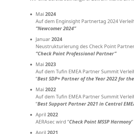
Mai
2024
Auf dem Engin­sight Part­ner­tag 2024 Ver­le
“New­co­mer 2024”
Janu­ar
2024
Neu­struk­tu­rie­rung des Check Point Part­n
“Check Point Pro­fes­sio­nal Partner”
Mai
2023
Auf dem Tufin EMEA Part­ner Sum­mit Ver­le
“
Best SDP+ Part­ner of the Year 2022 for th
Mai
2022
Auf dem Tufin EMEA Part­ner Sum­mit Ver­le
“
Best Sup­port Part­ner 2021 in Cen­tral EME
April
2022
AER­Asec wird “
Check Point MSSP Harm­o­ny
”
April
2021