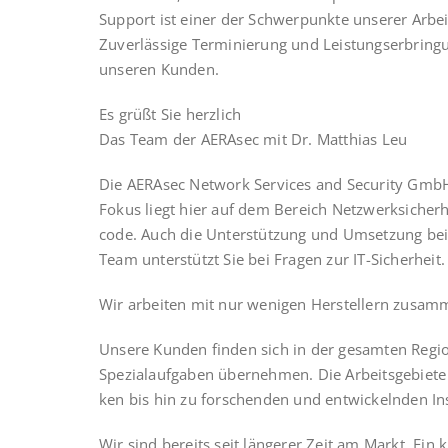
Sup­port ist einer der Schwer­punk­te unse­rer Arbei
Zuver­läs­si­ge Ter­mi­nie­rung und Leis­tungs­er­brin­g
unse­ren Kunden.
Es grüßt Sie herz­lich
Das Team der AER­Asec mit Dr. Mat­thi­as Leu
Die AER­Asec Net­work Ser­vices and Secu­ri­ty GmbH
Fokus liegt hier auf dem Bereich Netz­werk­si­cher­h
code. Auch die Unter­stüt­zung und Umset­zung beim 
Team unter­stützt Sie bei Fra­gen zur IT-Sicherheit.
Wir arbei­ten mit nur weni­gen Her­stel­lern zusam
Unse­re Kun­den fin­den sich in der gesam­ten Regi­o
Spe­zi­al­auf­ga­ben über­neh­men. Die Arbeits­ge­bie­
ken bis hin zu for­schen­den und ent­wi­ckeln­den I
Wir sind bereits seit län­ge­rer Zeit am Markt. Ein k