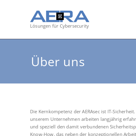
Lösungen für Cybersecurity
Über uns
Die Kern­kom­pe­tenz der AER­Asec ist IT-Sicher­heit
unse­rem Unter­neh­men arbei­ten lang­jäh­rig erfah­r
und spe­zi­ell den damit ver­bun­de­nen Sicher­heits­
Know-How, das neben der kon­zep­tio­nel­len Arbeit 