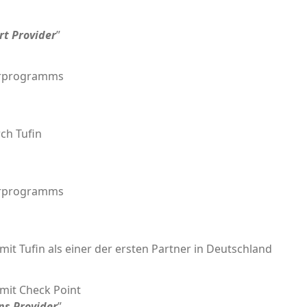
rt Pro­vi­der
”
er­pro­gramms
rch Tufin
er­pro­gramms
mit Tufin als einer der ers­ten Part­ner in Deutschland
 mit Check Point
s Pro­vi­der
”