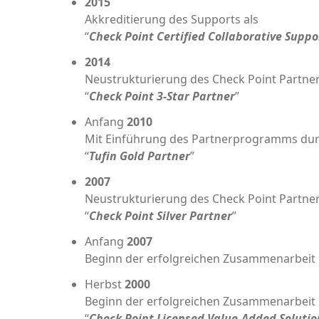
2015
Akkre­di­tie­rung des Sup­ports als
“
Check Point Cer­ti­fied Col­la­bo­ra­ti­ve Sup­po
2014
Neu­struk­tu­rie­rung des Check Point Part­n
“
Check Point 3‑Star Part­ner
”
Anfang
2010
Mit Ein­füh­rung des Part­ner­pro­gramms du
“
Tufin Gold Part­ner
”
2007
Neu­struk­tu­rie­rung des Check Point Part­n
“
Check Point Sil­ver Part­ner
”
Anfang
2007
Beginn der erfolg­rei­chen Zusam­men­ar­beit 
Herbst
2000
Beginn der erfolg­rei­chen Zusam­men­ar­beit
“
Check Point Licen­sed Value-Added Solu­ti­on