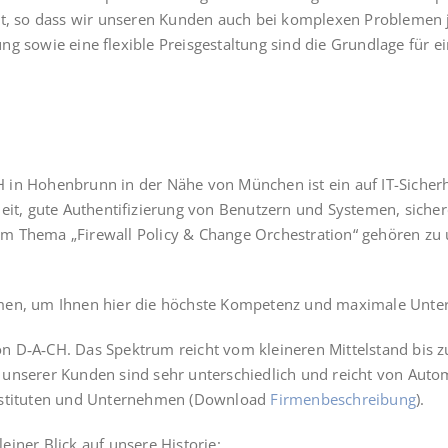
t, so dass wir unse­ren Kun­den auch bei kom­ple­xen Pro­ble­men jed
ung sowie eine fle­xi­ble Preis­ge­stal­tung sind die Grund­la­ge für ein
 in Hohen­brunn in der Nähe von Mün­chen ist ein auf IT-Sicher­heit
eit, gute Authen­ti­fi­zie­rung von Benut­zern und Sys­te­men, siche
The­ma „Fire­wall Poli­cy & Chan­ge Orchestra­ti­on“ gehö­ren zu u
­men, um Ihnen hier die höchs­te Kom­pe­tenz und maxi­ma­le Unter
n D‑A‑CH. Das Spek­trum reicht vom klei­ne­ren Mit­tel­stand bis z
te unse­rer Kun­den sind sehr unter­schied­lich und reicht von Auto­m
nsti­tu­ten und Unter­neh­men (Down­load
Fir­men­be­schrei­bung
).
lei­ner Blick auf unse­re Historie: