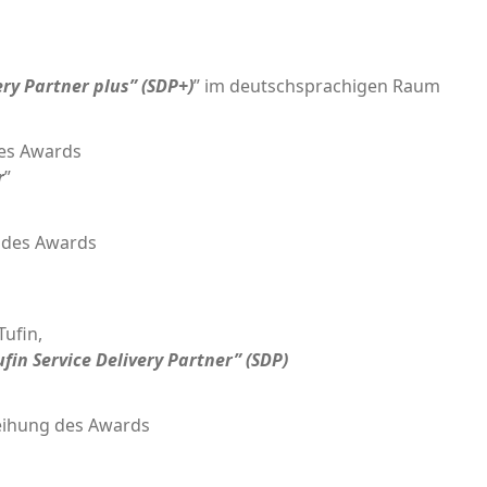
very Part­ner plus” (SDP+)
” im deutsch­spra­chi­gen Raum
g des Awards
r
”
ng des Awards
Tufin,
ufin Ser­vice Deli­very Part­ner” (SDP)
lei­hung des Awards