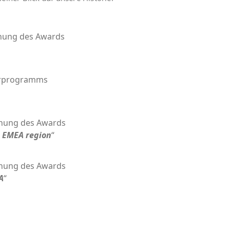
i­hung des Awards
er­pro­gramms
i­hung des Awards
e EMEA regi­on
“
i­hung des Awards
A
“