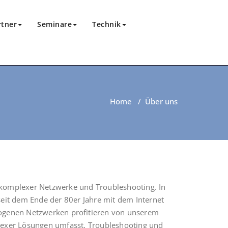
rtner
Seminare
Technik
Home
/
Über uns
kom­ple­xer Netz­wer­ke und Trou­ble­shoo­ting. In
s seit dem Ende der 80er Jah­re mit dem Inter­net
o­ge­nen Netz­wer­ken pro­fi­tie­ren von unse­rem
le­xer Lösun­gen umfasst. Trou­ble­shoo­ting und