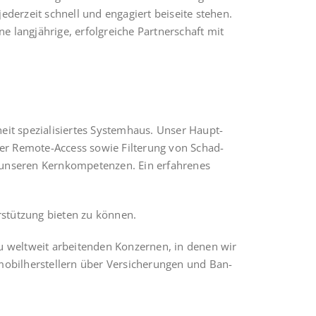
er­zeit schnell und enga­giert bei­sei­te ste­hen.
e lang­jäh­ri­ge, erfolg­rei­che Part­ner­schaft mit
 spe­zia­li­sier­tes Sys­tem­haus. Unser Haupt-
­rer Remo­te-Access sowie Fil­te­rung von Schad­
nse­ren Kern­kom­pe­ten­zen. Ein erfah­re­nes
­stüt­zung bie­ten zu können.
u welt­weit arbei­ten­den Kon­zer­nen, in denen wir
o­bil­her­stel­lern über Ver­si­che­run­gen und Ban­