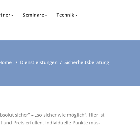
rtner
Seminare
Technik
Home
/
Dienstleistungen
/
Sicherheitsberatung
so­lut sicher“ – „so sicher wie mög­lich“. Hier ist
t und Preis erfül­len. Indi­vi­du­el­le Punk­te müs­