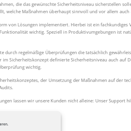
ah­men, die das gewünsch­te Sicher­heits­ni­veau sicher­stel­len sol
stellt, wel­che Maß­nah­men über­haupt sinn­voll und vor allem auch
Form von Lösun­gen imple­men­tiert. Hier­bei ist ein fach­kun­di­ges
nk­tio­na­li­tät wich­tig. Spe­zi­ell in Pro­duk­tiv­um­ge­bun­gen ist n
te durch regel­mä­ßi­ge Über­prü­fun­gen die tat­säch­lich gewähr­leis­t
 im Sicher­heits­kon­zept defi­nier­te Sicher­heits­ni­veau auch auf 
 Über­prü­fung wichtig.
icher­heits­kon­zep­tes, der Umset­zung der Maß­nah­men auf der tech
Audits.
sun­gen las­sen wir unse­re Kun­den nicht allei­ne: Unser Sup­port 
eren.