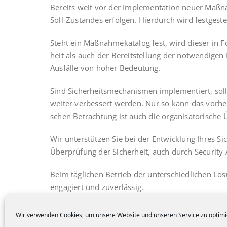
Bereits weit vor der Imple­men­ta­ti­on neu­er Maß­n
Soll-Zustan­des erfol­gen. Hier­durch wird fest­ge­
Steht ein Maß­nah­me­ka­ta­log fest, wird die­ser in 
heit als auch der Bereit­stel­lung der not­wen­di­gen Fu
Aus­fäl­le von hoher Bedeutung.
Sind Sicher­heits­me­cha­nis­men imple­men­tiert, soll­
wei­ter ver­bes­sert wer­den. Nur so kann das vor­her
schen Betrach­tung ist auch die orga­ni­sa­to­ri­sche
Wir unter­stüt­zen Sie bei der Ent­wick­lung Ihres S
Über­prü­fung der Sicher­heit, auch durch Secu­ri­ty 
Beim täg­li­chen Betrieb der unter­schied­li­chen Lö
enga­giert und zuverlässig.
Wir verwenden Cookies, um unsere Website und unseren Service zu optimi