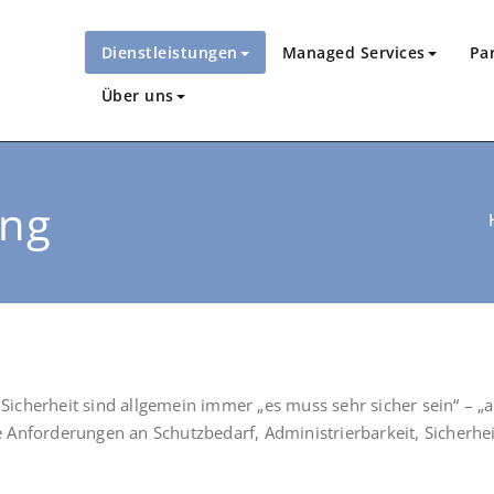
Dienstleistungen
Managed Services
Pa
Über uns
ung
Sicher­heit sind all­ge­mein immer „es muss sehr sicher sein“ – „ab
 Anfor­de­run­gen an Schutz­be­darf, Admi­nis­trier­bar­keit, Sicher­hei