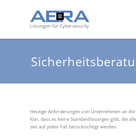
Lösungen für Cybersecurity
Sicherheitsberat
Heu­ti­ge Anfor­de­run­gen von Unter­neh­men an die 
klar, dass es kei­ne Stan­dard­lö­sun­gen gibt, die alle
sen auf jeden Fall berück­sich­tigt werden.