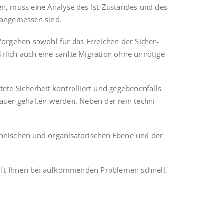
­len, muss eine Ana­ly­se des Ist-Zustan­des und des
 ange­mes­sen sind.
 Vor­ge­hen sowohl für das Errei­chen der Sicher­
atür­lich auch eine sanf­te Migra­ti­on ohne unnö­ti­ge
e­te Sicher­heit kon­trol­liert und gege­be­nen­falls
Dau­er gehal­ten wer­den. Neben der rein tech­ni­
­ni­schen und orga­ni­sa­to­ri­schen Ebe­ne und der
hilft Ihnen bei auf­kom­men­den Pro­ble­men schnell,