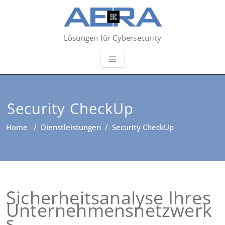
Lösungen für Cybersecurity
Security CheckUp
Home
/
Dienstleistungen
/
Security CheckUp
Sicher­heits­ana­ly­se Ihres
Unternehmensnetzwerk
s