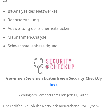
Ist-Ana­ly­se des Netzwerkes
Repor­ter­stel­lung
Aus­wer­tung der Sicherheitslücken
Maß­nah­men-Ana­ly­se
Schwach­stel­len­be­sei­ti­gung
Gewin­nen Sie einen kos­ten­frei­en Secu­ri­ty Check­Up
hier
!
Zie­hung des Gewin­ners am Ende jedes Quartals.
Über­prü­fen Sie, ob Ihr Netz­werk aus­rei­chend vor Cyber-