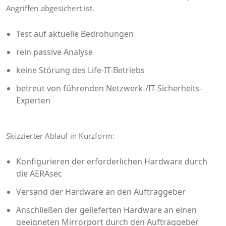
Angrif­fen abge­si­chert ist.
Test auf aktu­el­le Bedrohungen
rein pas­si­ve Analyse
kei­ne Stö­rung des Life-IT-Betriebs
betreut von füh­ren­den Netz­werk-/IT-Sicher­heits-
Exper­ten
Skiz­zier­ter Ablauf in Kurzform:
Kon­fi­gu­rie­ren der erfor­der­li­chen Hard­ware durch
die AERAsec
Ver­sand der Hard­ware an den Auftraggeber
Anschlie­ßen der gelie­fer­ten Hard­ware an einen
geeig­ne­ten Mir­ror­port durch den Auftraggeber