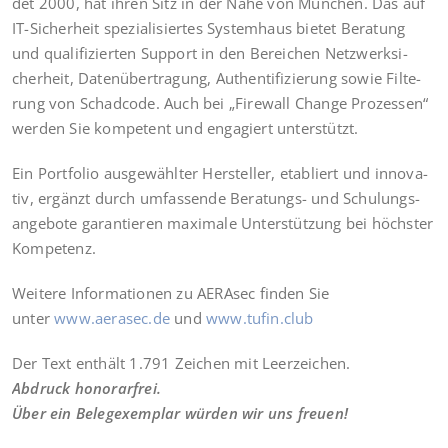
det 2000, hat ihren Sitz in der Nähe von Mün­chen. Das auf
IT-Sicher­heit spe­zia­li­sier­tes Sys­tem­haus bie­tet Bera­tung
und qua­li­fi­zier­ten Sup­port in den Berei­chen Netz­werk­si­
cher­heit, Daten­über­tra­gung, Authen­ti­fi­zie­rung sowie Fil­te­
rung von Schad­code. Auch bei „Fire­wall Chan­ge Pro­zes­sen“
wer­den Sie kom­pe­tent und enga­giert unterstützt.
Ein Port­fo­lio aus­ge­wähl­ter Her­stel­ler, eta­bliert und inno­va­
tiv, ergänzt durch umfas­sen­de Bera­tungs- und Schu­lungs­
an­ge­bo­te garan­tie­ren maxi­ma­le Unter­stüt­zung bei höchs­ter
Kompetenz.
Wei­te­re Infor­ma­tio­nen zu AER­Asec fin­den Sie
unter
www.aerasec.de
und
www.tufin.club
Der Text ent­hält 1.791 Zei­chen mit Leer­zei­chen.
Abdruck hono­rar­frei.
Über ein Beleg­ex­em­plar wür­den wir uns freuen!