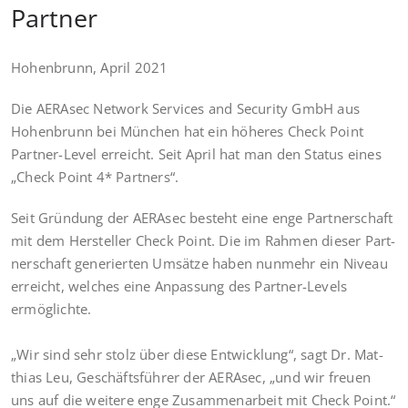
Partner
Hohen­brunn, April 2021
Die AER­Asec Net­work Ser­vices and Secu­ri­ty GmbH aus
Hohen­brunn bei Mün­chen hat ein höhe­res Check Point
Part­ner-Level erreicht. Seit April hat man den Sta­tus eines
„Check Point 4* Partners“.
Seit Grün­dung der AER­Asec besteht eine enge Part­ner­schaft
mit dem Her­stel­ler Check Point. Die im Rah­men die­ser Part­
ner­schaft gene­rier­ten Umsät­ze haben nun­mehr ein Niveau
erreicht, wel­ches eine Anpas­sung des Part­ner-Levels
ermög­lich­te.
„Wir sind sehr stolz über die­se Ent­wick­lung“, sagt Dr. Mat­
thi­as Leu, Geschäfts­füh­rer der AER­Asec, „und wir freu­en
uns auf die wei­te­re enge Zusam­men­ar­beit mit Check Point.“