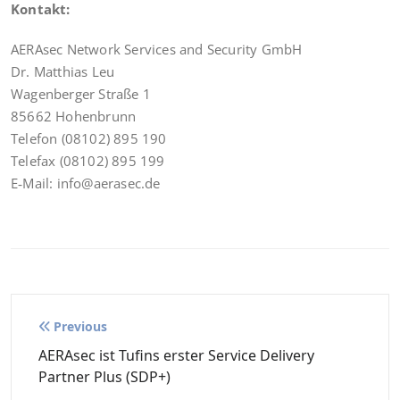
Kon­takt:
AER­Asec Net­work Ser­vices and Secu­ri­ty GmbH
Dr. Mat­thi­as Leu
Wagen­ber­ger Stra­ße 1
85662 Hohen­brunn
Tele­fon (08102) 895 190
Tele­fax (08102) 895 199
E‑Mail: info@aerasec.de
Beitragsnavigation
Previous
AERAsec ist Tufins erster Service Delivery
Partner Plus (SDP+)