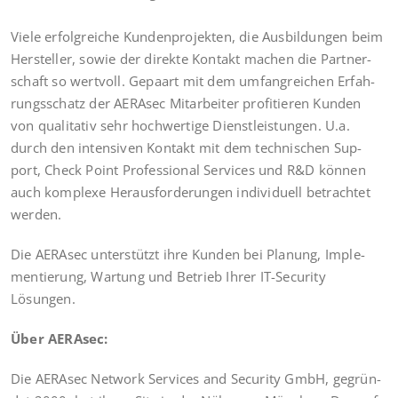
Vie­le erfolg­rei­che Kun­den­pro­jek­ten, die Aus­bil­dun­gen beim
Her­stel­ler, sowie der direk­te Kon­takt machen die Part­ner­
schaft so wert­voll. Gepaart mit dem umfang­rei­chen Erfah­
rungs­schatz der AER­Asec Mit­ar­bei­ter pro­fi­tie­ren Kun­den
von qua­li­ta­tiv sehr hoch­wer­ti­ge Dienst­leis­tun­gen. U.a.
durch den inten­si­ven Kon­takt mit dem tech­ni­schen Sup­
port, Check Point Pro­fes­sio­nal Ser­vices und R&D kön­nen
auch kom­ple­xe Her­aus­for­de­run­gen indi­vi­du­ell betrach­tet
werden.
Die AER­Asec unter­stützt ihre Kun­den bei Pla­nung, Imple­
men­tie­rung, War­tung und Betrieb Ihrer IT-Secu­ri­ty
Lösungen.
Über AER­Asec:
Die AER­Asec Net­work Ser­vices and Secu­ri­ty GmbH, gegrün­