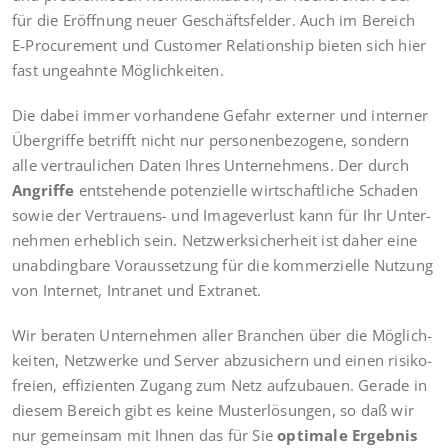
für die Eröff­nung neu­er Geschäfts­fel­der. Auch im Bereich
E‑Procurement und Cus­to­mer Rela­ti­onship bie­ten sich hier
fast unge­ahn­te Möglichkeiten.
Die dabei immer vor­han­de­ne Gefahr exter­ner und inter­ner
Über­grif­fe betrifft nicht nur per­so­nen­be­zo­ge­ne, son­dern
alle ver­trau­li­chen Daten Ihres Unter­neh­mens. Der durch
Angrif­fe
ent­ste­hen­de poten­zi­el­le wirt­schaft­li­che Scha­den
sowie der Ver­trau­ens- und Image­ver­lust kann für Ihr Unter­
neh­men erheb­lich sein. Netz­werk­si­cher­heit ist daher eine
unab­ding­ba­re Vor­aus­set­zung für die kom­mer­zi­el­le Nut­zung
von Inter­net, Intra­net und Extranet.
Wir bera­ten Unter­neh­men aller Bran­chen über die Mög­lich­
kei­ten, Netz­wer­ke und Ser­ver abzu­si­chern und einen risi­ko­
frei­en, effi­zi­en­ten Zugang zum Netz auf­zu­bau­en. Gera­de in
die­sem Bereich gibt es kei­ne Mus­ter­lö­sun­gen, so daß wir
nur gemein­sam mit Ihnen das für Sie
opti­ma­le Ergeb­nis