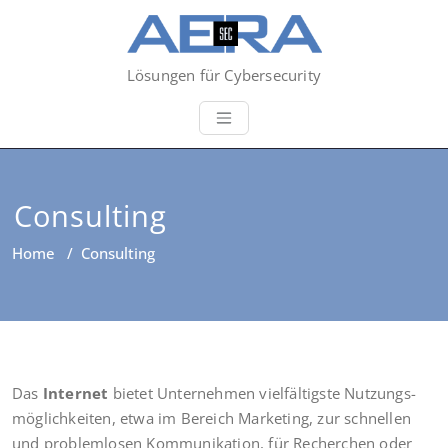
Lösungen für Cybersecurity
Consulting
Home
/
Consulting
Das
Inter­net
bie­tet Unter­neh­men viel­fäl­tigs­te Nut­zungs­
mög­lich­kei­ten, etwa im Bereich Mar­ke­ting, zur schnel­len
und pro­blem­lo­sen Kom­mu­ni­ka­ti­on, für Recher­chen oder